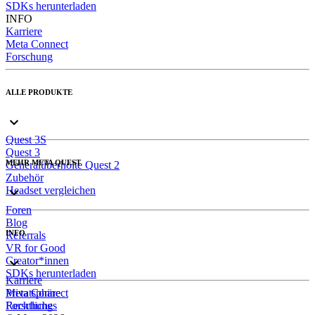
SDKs herunterladen
INFO
Karriere
Meta Connect
Forschung
ALLE PRODUKTE
Quest 3S
Quest 3
MEHR META QUEST
Generalüberholte Quest 2
Zubehör
Headset vergleichen
Foren
Blog
INFO
Referrals
VR for Good
Creator*innen
SDKs herunterladen
Karriere
Meta Connect
Privatsphäre
Forschung
Rechtliches