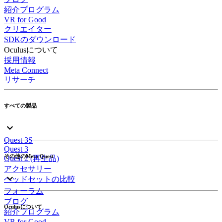
紹介プログラム
VR for Good
クリエイター
SDKのダウンロード
Oculusについて
採用情報
Meta Connect
リサーチ
すべての製品
Quest 3S
Quest 3
その他のMeta Quest
Quest 2 (再生品)
アクセサリー
ヘッドセットの比較
フォーラム
ブログ
Oculusについて
紹介プログラム
VR for Good