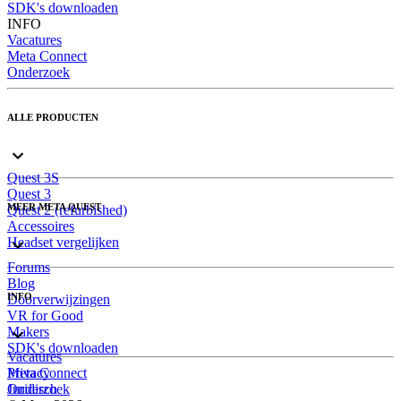
SDK's downloaden
INFO
Vacatures
Meta Connect
Onderzoek
ALLE PRODUCTEN
Quest 3S
Quest 3
MEER META QUEST
Quest 2 (refurbished)
Accessoires
Headset vergelijken
Forums
Blog
INFO
Doorverwijzingen
VR for Good
Makers
SDK's downloaden
Vacatures
Meta Connect
Privacy
Onderzoek
Juridisch