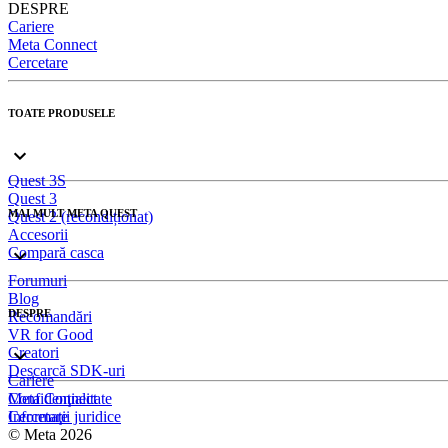
DESPRE
Cariere
Meta Connect
Cercetare
TOATE PRODUSELE
Quest 3S
Quest 3
MAI MULT META QUEST
Quest 2 (recondiționat)
Accesorii
Compară casca
Forumuri
Blog
DESPRE
Recomandări
VR for Good
Creatori
Descarcă SDK-uri
Cariere
Meta Connect
Confidenţialitate
Cercetare
Informaţii juridice
© Meta 2026