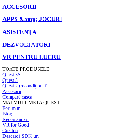
ACCESORII
APPS &amp; JOCURI
ASISTENȚĂ
DEZVOLTATORI
VR PENTRU LUCRU
TOATE PRODUSELE
Quest 3S
Quest 3
Quest 2 (recondiționat)
Accesorii
Compară casca
MAI MULT META QUEST
Forumuri
Blog
Recomandări
VR for Good
Creatori
Descarcă SDK-uri