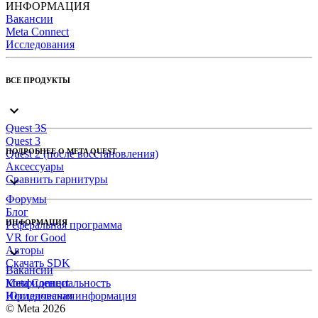
ИНФОРМАЦИЯ
Вакансии
Meta Connect
Исследования
ВСЕ ПРОДУКТЫ
Quest 3S
Quest 3
ПОДРОБНЕЕ О META QUEST
Quest 2 (после восстановления)
Аксессуары
Сравнить гарнитуры
Форумы
Блог
ИНФОРМАЦИЯ
Реферальная программа
VR for Good
Авторы
Скачать SDK
Вакансии
Meta Connect
Конфиденциальность
Исследования
Юридическая информация
© Meta 2026