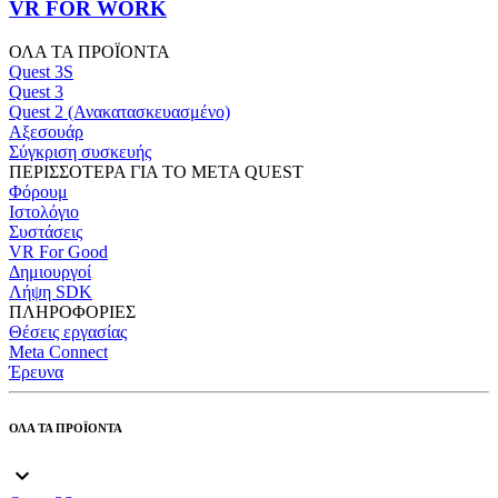
VR FOR WORK
ΟΛΑ ΤΑ ΠΡΟΪΟΝΤΑ
Quest 3S
Quest 3
Quest 2 (Ανακατασκευασμένο)
Αξεσουάρ
Σύγκριση συσκευής
ΠΕΡΙΣΣΟΤΕΡΑ ΓΙΑ ΤΟ META QUEST
Φόρουμ
Ιστολόγιο
Συστάσεις
VR For Good
Δημιουργοί
Λήψη SDK
ΠΛΗΡΟΦΟΡΙΕΣ
Θέσεις εργασίας
Meta Connect
Έρευνα
ΟΛΑ ΤΑ ΠΡΟΪΟΝΤΑ