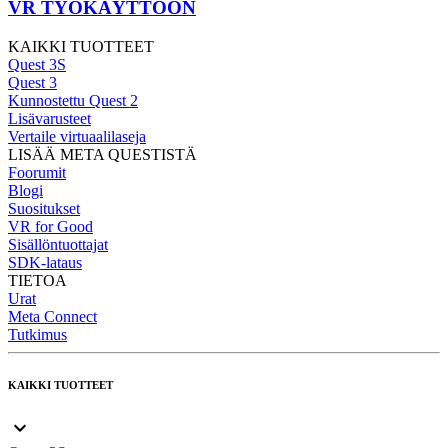
VR TYÖKÄYTTÖÖN
KAIKKI TUOTTEET
Quest 3S
Quest 3
Kunnostettu Quest 2
Lisävarusteet
Vertaile virtuaalilaseja
LISÄÄ META QUESTISTÄ
Foorumit
Blogi
Suositukset
VR for Good
Sisällöntuottajat
SDK-lataus
TIETOA
Urat
Meta Connect
Tutkimus
KAIKKI TUOTTEET