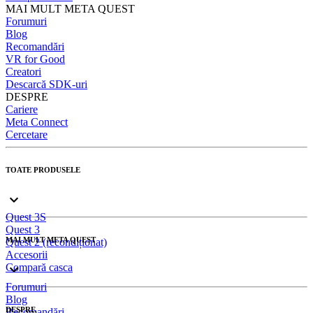
MAI MULT META QUEST
Forumuri
Blog
Recomandări
VR for Good
Creatori
Descarcă SDK-uri
DESPRE
Cariere
Meta Connect
Cercetare
TOATE PRODUSELE
Quest 3S
Quest 3
MAI MULT META QUEST
Quest 2 (recondiționat)
Accesorii
Compară casca
Forumuri
Blog
DESPRE
Recomandări