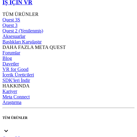
İŞ İÇİN VR
TÜM ÜRÜNLER
Quest 3S
Quest 3
Quest 2 (Yenilenmiş)
Aksesuarlar
Başlıkları Karşılaştır
DAHA FAZLA META QUEST
Forumlar
Blog
Davetler
VR for Good
İçerik Üreticileri
SDK'leri İndir
HAKKINDA
Kariyer
Meta Connect
Araştırma
TÜM ÜRÜNLER