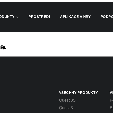
ODUKTY
PROSTŘEDÍ
APLIKACE A HRY
PODP
ji.
VŠECHNY PRODUKTY
V
Quest 3S
F
Quest 3
B