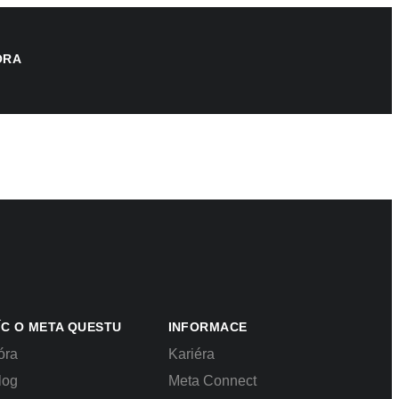
ORA
ÍC O META QUESTU
INFORMACE
óra
Kariéra
log
Meta Connect