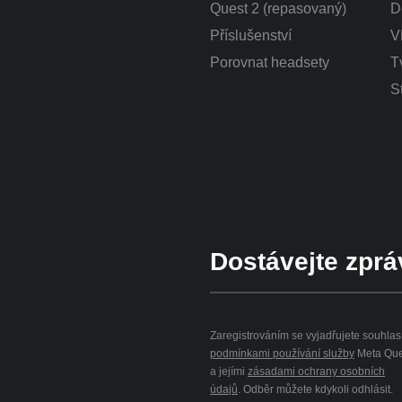
Quest 2 (repasovaný)
D
Příslušenství
V
Porovnat headsety
T
S
Dostávejte zprá
Zaregistrováním se vyjadřujete souhlas
podmínkami používání služby
Meta Que
a jejími
zásadami ochrany osobních
údajů
. Odběr můžete kdykoli odhlásit.