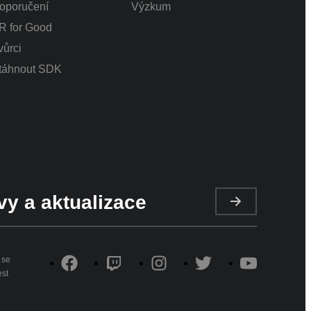
oporučení
Výzkum
R for Good
vůrci
táhnout SDK
vy a aktualizace
 se
st