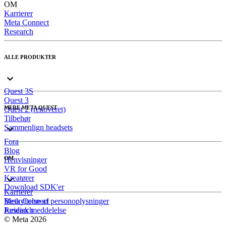
OM
Karrierer
Meta Connect
Research
ALLE PRODUKTER
Quest 3S
Quest 3
MERE META QUEST
Quest 2 (renoveret)
Tilbehør
Sammenlign headsets
Fora
Blog
OM
Henvisninger
VR for Good
Kreatører
Download SDK'er
Karrierer
Meta Connect
Beskyttelse af personoplysninger
Research
Juridisk meddelelse
© Meta 2026