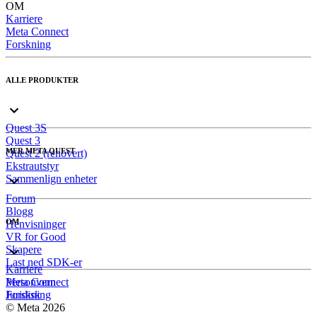
OM
Karriere
Meta Connect
Forskning
ALLE PRODUKTER
Quest 3S
Quest 3
MER META QUEST
Quest 2 (renovert)
Ekstrautstyr
Sammenlign enheter
Forum
Blogg
OM
Henvisninger
VR for Good
Skapere
Last ned SDK-er
Karriere
Meta Connect
Personvern
Forskning
Juridisk
© Meta 2026