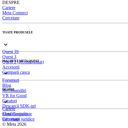
DESPRE
Cariere
Meta Connect
Cercetare
TOATE PRODUSELE
Quest 3S
Quest 3
MAI MULT META QUEST
Quest 2 (recondiționat)
Accesorii
Compară casca
Forumuri
Blog
DESPRE
Recomandări
VR for Good
Creatori
Descarcă SDK-uri
Cariere
Meta Connect
Confidenţialitate
Cercetare
Informaţii juridice
© Meta 2026