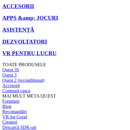
ACCESORII
APPS &amp; JOCURI
ASISTENȚĂ
DEZVOLTATORI
VR PENTRU LUCRU
TOATE PRODUSELE
Quest 3S
Quest 3
Quest 2 (recondiționat)
Accesorii
Compară casca
MAI MULT META QUEST
Forumuri
Blog
Recomandări
VR for Good
Creatori
Descarcă SDK-uri