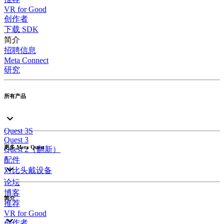
VR for Good
创作者
下载 SDK
简介
招聘信息
Meta Connect
研究
所有产品
Quest 3S
Quest 3
更多 Meta Quest
Quest 2（翻新）
配件
对比头戴设备
论坛
博客
简介
推荐
VR for Good
创作者