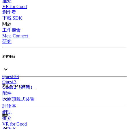
推介
VR for Good
創作者
下載 SDK
關於
工作機會
Meta Connect
研究
所有產品
Quest 3S
Quest 3
更多 META QUEST
Quest 2（翻新）
配件
比較頭戴式裝置
討論區
網誌
關於
推介
VR for Good