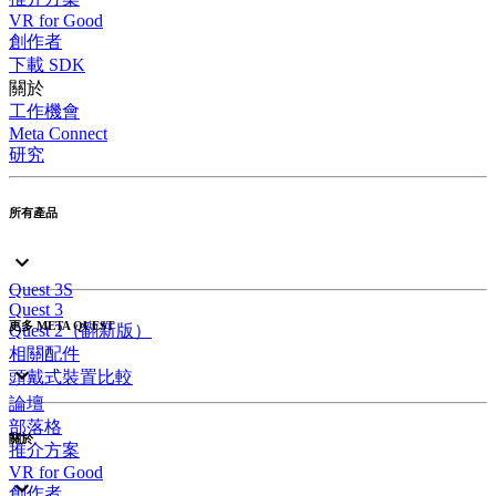
VR for Good
創作者
下載 SDK
關於
工作機會
Meta Connect
研究
所有產品
Quest 3S
Quest 3
更多 META QUEST
Quest 2（翻新版）
相關配件
頭戴式裝置比較
論壇
部落格
關於
推介方案
VR for Good
創作者