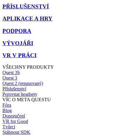
PŘÍSLUŠENSTVÍ
APLIKACE A HRY
PODPORA
VÝVOJÁŘI
VR V PRÁCI
VŠECHNY PRODUKTY
Quest 3S
Quest 3
Quest 2 (repasovaný)
Příslušenství
Porovnat headsety
VÍC O META QUESTU
Fóra
Blog
Doporučení
VR for Good
Tvůrci
Stáhnout SDK