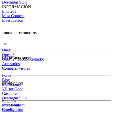
Descargar SDK
INFORMACIÓN
Empleos
Meta Connect
Investigación
TODOS LOS PRODUCTOS
Quest 3S
Quest 3
MÁS DE META QUEST
Quest 2 (reacondicionado)
Accesorios
Comparar visores
Foros
Blog
INFORMACIÓN
Invitaciones
VR for Good
Creadores
Descargar SDK
Empleos
Meta Connect
Privacidad
Investigación
Condiciones