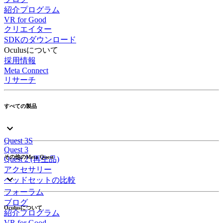
紹介プログラム
VR for Good
クリエイター
SDKのダウンロード
Oculusについて
採用情報
Meta Connect
リサーチ
すべての製品
Quest 3S
Quest 3
その他のMeta Quest
Quest 2 (再生品)
アクセサリー
ヘッドセットの比較
フォーラム
ブログ
Oculusについて
紹介プログラム
VR for Good