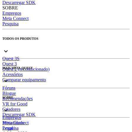
Descarregar SDK
SOBRE
Empregos
Meta Connect
Pesquisa
TODOS OS PRODUTOS
Quest 3S
Quest 3
MAIS META QUEST
Quest 2 (recondicionado)
Acessórios
Comparar equipamento
Fóruns
Blogue
SOBRE
Recomendações
VR for Good
Criadores
Descarregar SDK
Empregos
Meta Connect
Privacidade
Pesquisa
Legal