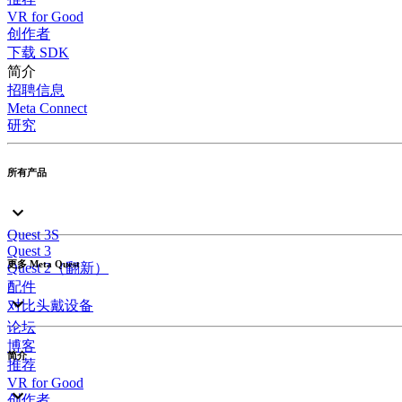
VR for Good
创作者
下载 SDK
简介
招聘信息
Meta Connect
研究
所有产品
Quest 3S
Quest 3
更多 Meta Quest
Quest 2（翻新）
配件
对比头戴设备
论坛
博客
简介
推荐
VR for Good
创作者