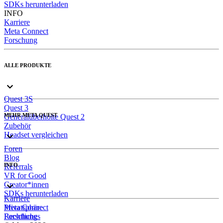
SDKs herunterladen
INFO
Karriere
Meta Connect
Forschung
ALLE PRODUKTE
Quest 3S
Quest 3
MEHR META QUEST
Generalüberholte Quest 2
Zubehör
Headset vergleichen
Foren
Blog
INFO
Referrals
VR for Good
Creator*innen
SDKs herunterladen
Karriere
Meta Connect
Privatsphäre
Forschung
Rechtliches