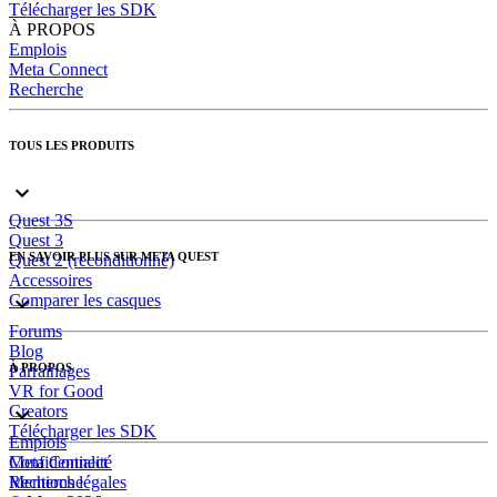
Télécharger les SDK
À PROPOS
Emplois
Meta Connect
Recherche
TOUS LES PRODUITS
Quest 3S
Quest 3
EN SAVOIR PLUS SUR META QUEST
Quest 2 (reconditionné)
Accessoires
Comparer les casques
Forums
Blog
À PROPOS
Parrainages
VR for Good
Creators
Télécharger les SDK
Emplois
Meta Connect
Confidentialité
Recherche
Mentions légales