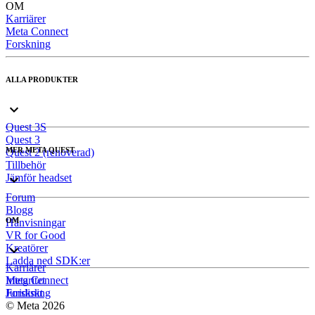
OM
Karriärer
Meta Connect
Forskning
ALLA PRODUKTER
Quest 3S
Quest 3
MER META QUEST
Quest 2 (renoverad)
Tillbehör
Jämför headset
Forum
Blogg
OM
Hänvisningar
VR for Good
Kreatörer
Ladda ned SDK:er
Karriärer
Meta Connect
Integritet
Forskning
Juridiskt
© Meta 2026