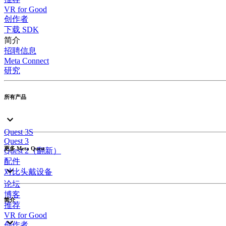
VR for Good
创作者
下载 SDK
简介
招聘信息
Meta Connect
研究
所有产品
Quest 3S
Quest 3
更多 Meta Quest
Quest 2（翻新）
配件
对比头戴设备
论坛
博客
简介
推荐
VR for Good
创作者