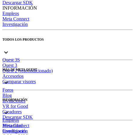
Descargar SDK
INFORMACIÓN
Empleos
Meta Connect
Investigación
TODOS LOS PRODUCTOS
Quest 3S
Quest 3
MÁS DE META QUEST
Quest 2 (reacondicionado)
Accesorios
Comparar visores
Foros
Blog
INFORMACIÓN
Invitaciones
VR for Good
Creadores
Descargar SDK
Empleos
Meta Connect
Privacidad
Investigación
Condiciones