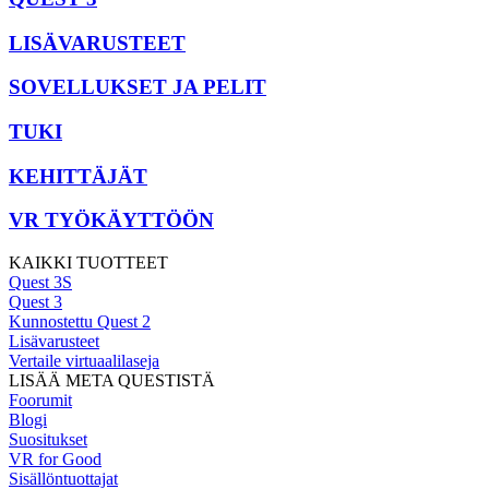
LISÄVARUSTEET
SOVELLUKSET JA PELIT
TUKI
KEHITTÄJÄT
VR TYÖKÄYTTÖÖN
KAIKKI TUOTTEET
Quest 3S
Quest 3
Kunnostettu Quest 2
Lisävarusteet
Vertaile virtuaalilaseja
LISÄÄ META QUESTISTÄ
Foorumit
Blogi
Suositukset
VR for Good
Sisällöntuottajat