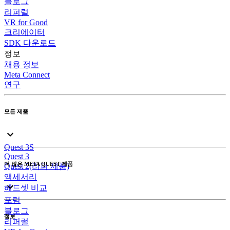
블로그
리퍼럴
VR for Good
크리에이터
SDK 다운로드
정보
채용 정보
Meta Connect
연구
모든 제품
Quest 3S
Quest 3
더 많은 META QUEST 제품
Quest 2(리퍼 제품)
액세서리
헤드셋 비교
포럼
블로그
정보
리퍼럴