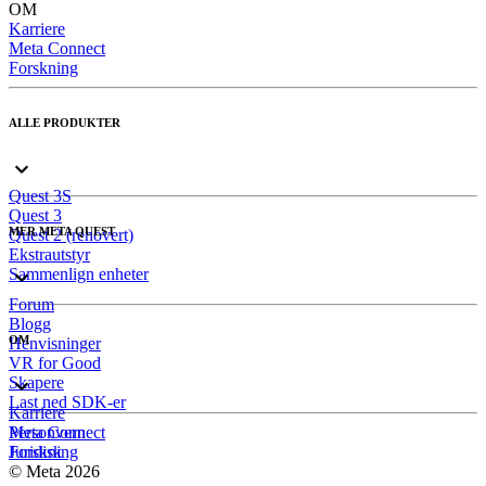
OM
Karriere
Meta Connect
Forskning
ALLE PRODUKTER
Quest 3S
Quest 3
MER META QUEST
Quest 2 (renovert)
Ekstrautstyr
Sammenlign enheter
Forum
Blogg
OM
Henvisninger
VR for Good
Skapere
Last ned SDK-er
Karriere
Meta Connect
Personvern
Forskning
Juridisk
© Meta 2026