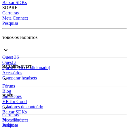
Baixar SDKs
SOBRE
Carreiras
Meta Connect
Pesquisa
TODOS OS PRODUTOS
Quest 3S
Quest 3
MAIS META QUEST
Quest 2 (Recondicionado)
Acessórios
Comparar headsets
Fóruns
Blog
SOBRE
Indicações
VR for Good
Criadores de conteúdo
Baixar SDKs
Carreiras
Meta Connect
Privacidade
Pesquisa
Jurídico