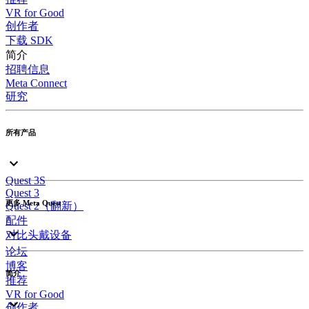
VR for Good
创作者
下载 SDK
简介
招聘信息
Meta Connect
研究
所有产品
Quest 3S
Quest 3
更多 Meta Quest
Quest 2（翻新）
配件
对比头戴设备
论坛
博客
简介
推荐
VR for Good
创作者