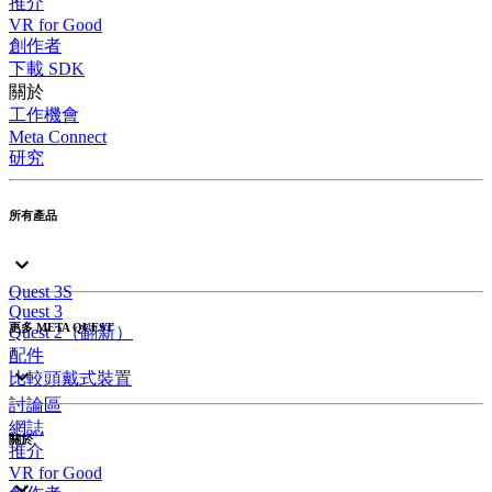
推介
VR for Good
創作者
下載 SDK
關於
工作機會
Meta Connect
研究
所有產品
Quest 3S
Quest 3
更多 META QUEST
Quest 2（翻新）
配件
比較頭戴式裝置
討論區
網誌
關於
推介
VR for Good