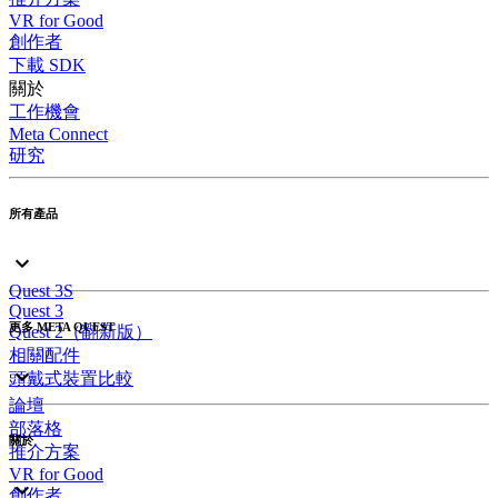
VR for Good
創作者
下載 SDK
關於
工作機會
Meta Connect
研究
所有產品
Quest 3S
Quest 3
更多 META QUEST
Quest 2（翻新版）
相關配件
頭戴式裝置比較
論壇
部落格
關於
推介方案
VR for Good
創作者