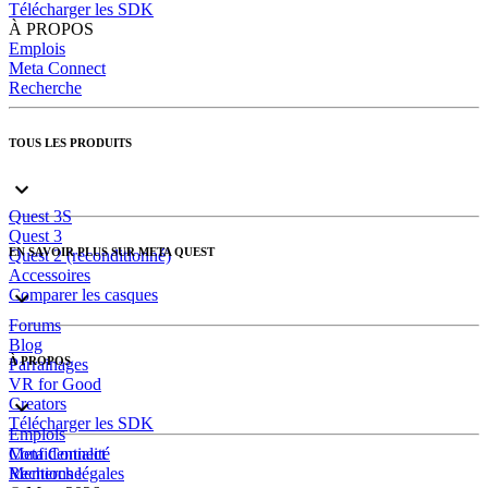
Télécharger les SDK
À PROPOS
Emplois
Meta Connect
Recherche
TOUS LES PRODUITS
Quest 3S
Quest 3
EN SAVOIR PLUS SUR META QUEST
Quest 2 (reconditionné)
Accessoires
Comparer les casques
Forums
Blog
À PROPOS
Parrainages
VR for Good
Creators
Télécharger les SDK
Emplois
Meta Connect
Confidentialité
Recherche
Mentions légales