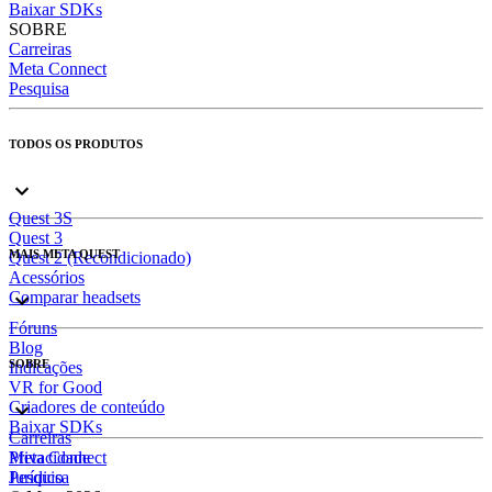
Baixar SDKs
SOBRE
Carreiras
Meta Connect
Pesquisa
TODOS OS PRODUTOS
Quest 3S
Quest 3
MAIS META QUEST
Quest 2 (Recondicionado)
Acessórios
Comparar headsets
Fóruns
Blog
SOBRE
Indicações
VR for Good
Criadores de conteúdo
Baixar SDKs
Carreiras
Meta Connect
Privacidade
Pesquisa
Jurídico