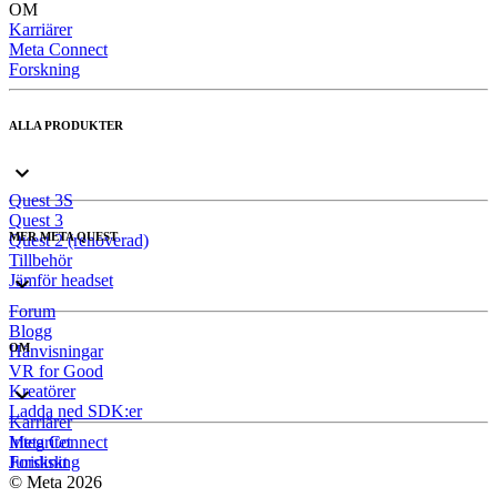
OM
Karriärer
Meta Connect
Forskning
ALLA PRODUKTER
Quest 3S
Quest 3
MER META QUEST
Quest 2 (renoverad)
Tillbehör
Jämför headset
Forum
Blogg
OM
Hänvisningar
VR for Good
Kreatörer
Ladda ned SDK:er
Karriärer
Meta Connect
Integritet
Forskning
Juridiskt
© Meta 2026