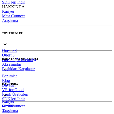
SDK'leri İndir
HAKKINDA
Kariyer
Meta Connect
Araştırma
TÜM ÜRÜNLER
Quest 3S
Quest 3
DAHA FAZLA META QUEST
Quest 2 (Yenilenmiş)
Aksesuarlar
Başlıkları Karşılaştır
Forumlar
Blog
HAKKINDA
Davetler
VR for Good
İçerik Üreticileri
SDK'leri İndir
Kariyer
Meta Connect
Gizlilik
Araştırma
Yasal