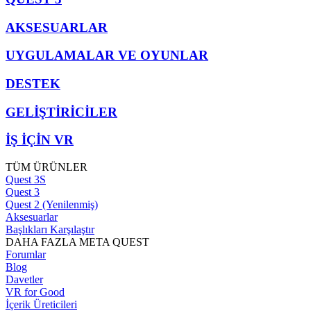
AKSESUARLAR
UYGULAMALAR VE OYUNLAR
DESTEK
GELİŞTİRİCİLER
İŞ İÇİN VR
TÜM ÜRÜNLER
Quest 3S
Quest 3
Quest 2 (Yenilenmiş)
Aksesuarlar
Başlıkları Karşılaştır
DAHA FAZLA META QUEST
Forumlar
Blog
Davetler
VR for Good
İçerik Üreticileri