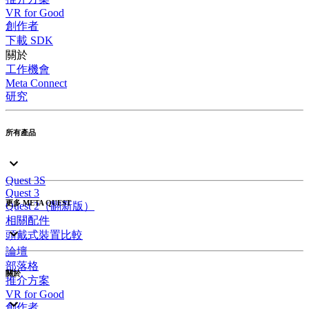
VR for Good
創作者
下載 SDK
關於
工作機會
Meta Connect
研究
所有產品
Quest 3S
Quest 3
更多 META QUEST
Quest 2（翻新版）
相關配件
頭戴式裝置比較
論壇
部落格
關於
推介方案
VR for Good
創作者