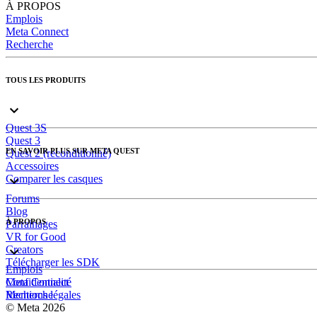
À PROPOS
Emplois
Meta Connect
Recherche
TOUS LES PRODUITS
Quest 3S
Quest 3
EN SAVOIR PLUS SUR META QUEST
Quest 2 (reconditionné)
Accessoires
Comparer les casques
Forums
Blog
À PROPOS
Parrainages
VR for Good
Creators
Télécharger les SDK
Emplois
Meta Connect
Confidentialité
Recherche
Mentions légales
© Meta 2026