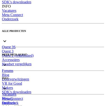
SDK's downloaden
INFO
Vacatures
Meta Connect
Onderzoek
ALLE PRODUCTEN
Quest 3S
Quest 3
MEER META QUEST
Quest 2 (refurbished)
Accessoires
Headset vergelijken
Forums
Blog
INFO
Doorverwijzingen
VR for Good
Makers
SDK's downloaden
Vacatures
Meta Connect
Privacy
Onderzoek
Juridisch