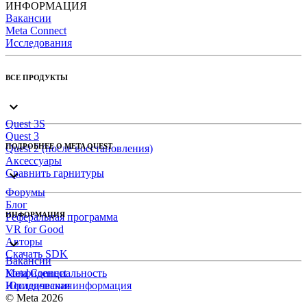
ИНФОРМАЦИЯ
Вакансии
Meta Connect
Исследования
ВСЕ ПРОДУКТЫ
Quest 3S
Quest 3
ПОДРОБНЕЕ О META QUEST
Quest 2 (после восстановления)
Аксессуары
Сравнить гарнитуры
Форумы
Блог
ИНФОРМАЦИЯ
Реферальная программа
VR for Good
Авторы
Скачать SDK
Вакансии
Meta Connect
Конфиденциальность
Исследования
Юридическая информация
© Meta 2026