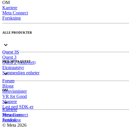
OM
Karriere
Meta Connect
Forskning
ALLE PRODUKTER
Quest 3S
Quest 3
MER META QUEST
Quest 2 (renovert)
Ekstrautstyr
Sammenlign enheter
Forum
Blogg
OM
Henvisninger
VR for Good
Skapere
Last ned SDK-er
Karriere
Meta Connect
Personvern
Forskning
Juridisk
© Meta 2026