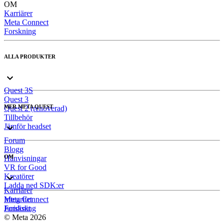
OM
Karriärer
Meta Connect
Forskning
ALLA PRODUKTER
Quest 3S
Quest 3
MER META QUEST
Quest 2 (renoverad)
Tillbehör
Jämför headset
Forum
Blogg
OM
Hänvisningar
VR for Good
Kreatörer
Ladda ned SDK:er
Karriärer
Meta Connect
Integritet
Forskning
Juridiskt
© Meta 2026