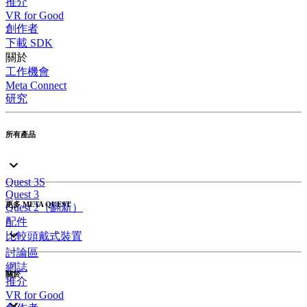
推介
VR for Good
創作者
下載 SDK
關於
工作機會
Meta Connect
研究
所有產品
Quest 3S
Quest 3
更多 META QUEST
Quest 2（翻新）
配件
比較頭戴式裝置
討論區
網誌
關於
推介
VR for Good