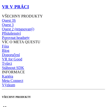
VR V PRÁCI
VŠECHNY PRODUKTY
Quest 3S
Quest 3
Quest 2 (repasovaný)
Příslušenství
Porovnat headsety
VÍC O META QUESTU
Fóra
Blog
Doporučení
VR for Good
Tvůrci
Stáhnout SDK
INFORMACE
Kariéra
Meta Connect
Výzkum
VŠECHNY PRODUKTY