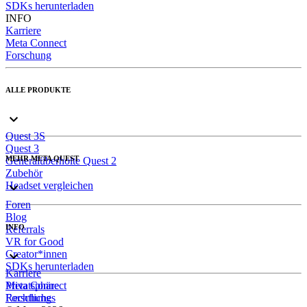
SDKs herunterladen
INFO
Karriere
Meta Connect
Forschung
ALLE PRODUKTE
Quest 3S
Quest 3
MEHR META QUEST
Generalüberholte Quest 2
Zubehör
Headset vergleichen
Foren
Blog
INFO
Referrals
VR for Good
Creator*innen
SDKs herunterladen
Karriere
Meta Connect
Privatsphäre
Forschung
Rechtliches