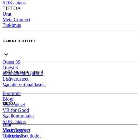
SDK-lataus
TIETOA
Urat
Meta Connect
Tutkimus
KAIKKI TUOTTEET
Quest 3S
Quest 3
LISÄÄ META QUESTISTÄ
Kunnostettu Quest 2
Lisävarusteet
Vertaile virtuaalilaseja
Foorumit
Blogi
TIETOA
Suositukset
VR for Good
Sisällöntuottajat
SDK-lataus
Urat
Meta Connect
Yksityisyys
Tutkimus
Oikeudelliset tiedot