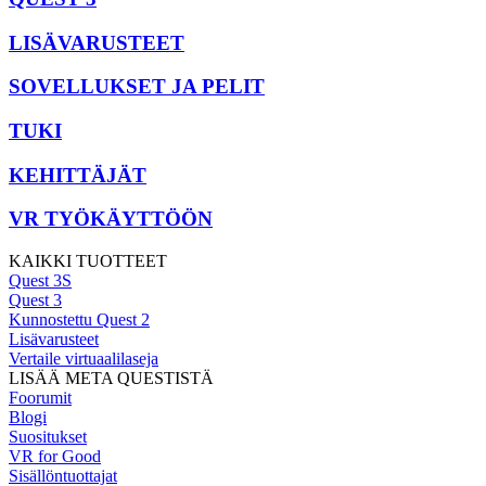
LISÄVARUSTEET
SOVELLUKSET JA PELIT
TUKI
KEHITTÄJÄT
VR TYÖKÄYTTÖÖN
KAIKKI TUOTTEET
Quest 3S
Quest 3
Kunnostettu Quest 2
Lisävarusteet
Vertaile virtuaalilaseja
LISÄÄ META QUESTISTÄ
Foorumit
Blogi
Suositukset
VR for Good
Sisällöntuottajat