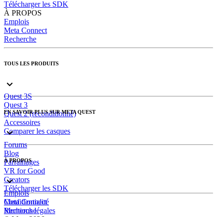
Télécharger les SDK
À PROPOS
Emplois
Meta Connect
Recherche
TOUS LES PRODUITS
Quest 3S
Quest 3
EN SAVOIR PLUS SUR META QUEST
Quest 2 (reconditionné)
Accessoires
Comparer les casques
Forums
Blog
À PROPOS
Parrainages
VR for Good
Creators
Télécharger les SDK
Emplois
Meta Connect
Confidentialité
Recherche
Mentions légales