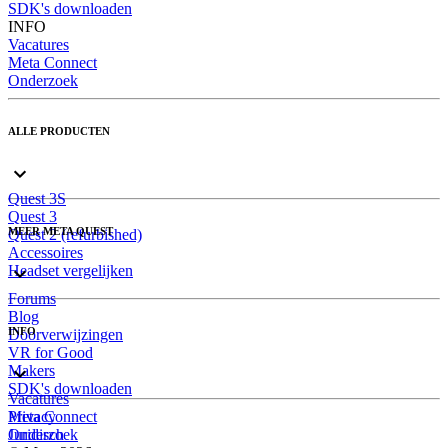
SDK's downloaden
INFO
Vacatures
Meta Connect
Onderzoek
ALLE PRODUCTEN
Quest 3S
Quest 3
MEER META QUEST
Quest 2 (refurbished)
Accessoires
Headset vergelijken
Forums
Blog
INFO
Doorverwijzingen
VR for Good
Makers
SDK's downloaden
Vacatures
Meta Connect
Privacy
Onderzoek
Juridisch