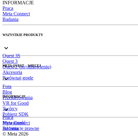
INFORMACJE
Praca
Meta Connect
Badania
WSZYSTKIE PRODUKTY
Quest 3S
Quest 3
META QUEST – WIĘCEJ
Quest 2 (po odnowieniu)
Akcesoria
Porównaj gogle
Fora
Blog
INFORMACJE
Przekierowania
VR for Good
Twórcy
Pobierz SDK
Praca
Meta Connect
Prywatność
Badania
Informacje prawne
© Meta 2026